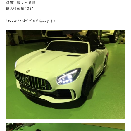
対象年齢２～８歳
最大積載量40ｷﾛ
ﾘﾓｺﾝかｱｸｾﾙﾍﾟﾀﾞﾙで進みます♪