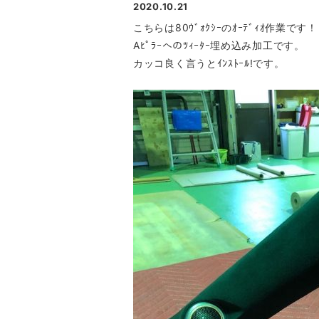
2020.10.21
こちらは80ｳﾞｫｸｼｰのｵｰﾃﾞｨｵ作業です！
Aﾋﾟﾗｰへのﾂｨｰﾀｰ埋め込み加工です。
カッコ良く言うとｲﾝｽﾄｰﾙ!です。