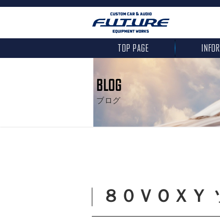
TOP PAGE
INFO
BLOG
ブログ
８０ＶＯＸＹ