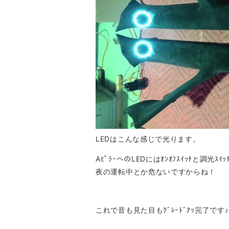
LEDはこんな感じで光ります。
AﾋﾟﾗｰへのLEDにはｵﾝｵﾌｽｲｯﾁと調光ｽ
夜の運転中とか危ないですからね！
これで音も見た目もｸﾞﾚｰﾄﾞｱｯ完了です♪